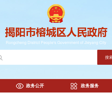
Rongcheng District People's Government of Jieyang City
搜
政务公开
政务服务