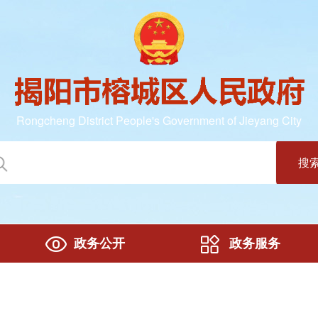
Rongcheng District People's Government of Jieyang City
搜
政务公开
政务服务