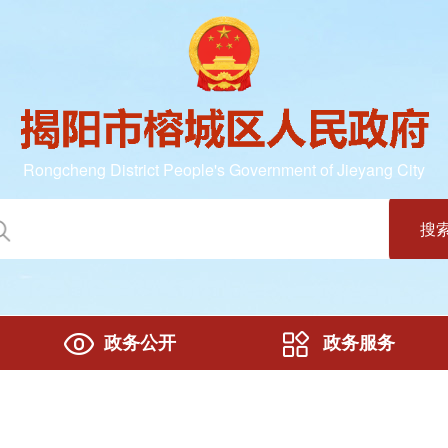
Rongcheng District People's Government of Jieyang City
搜
政务公开
政务服务