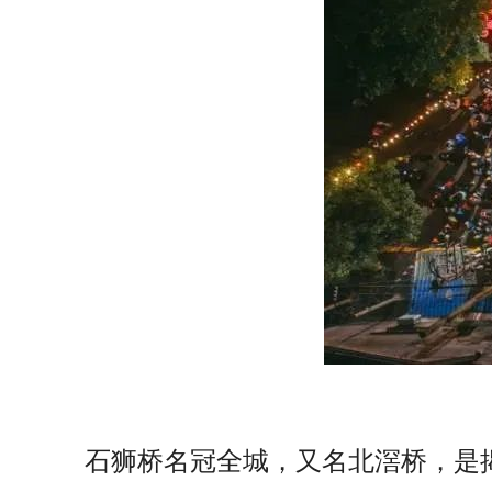
石狮桥名冠全城，又名北滘桥，是