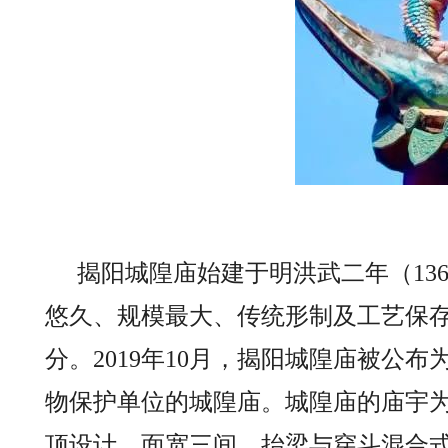
揭阳城隍庙始建于明洪武二年（13
悠久、规模最大、传统形制及工艺保
分。2019年10月，揭阳城隍庙被
物保护单位的城隍庙。城隍庙的庙宇
顶设计，面宽三间，抬梁与穿斗混合