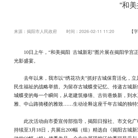
“和
来源：揭阳市人民政府
时间：2026-02-11 11:20
【字
10日上午，“和美揭阳 古城新彩”图片展在揭阳学宫
光影盛宴。
去年以来，我市以“绣花功夫”抓好古城保育活化，立足
民生福祉的战略举措。为留存古城蝶变记忆、传递古城新
城蝶变的每一个瞬间，从老建筑修缮、古街巷焕新，到水
雅、中山路骑楼的雅致……生动诠释这座千年古城的独特
此次活动由市委宣传部指导，揭阳日报社、市文化广电
持续至3月18日，共展出200幅（组）精选自《揭阳古