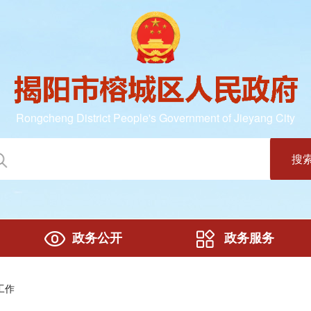
Rongcheng District People's Government of Jieyang City
搜
政务公开
政务服务
工作