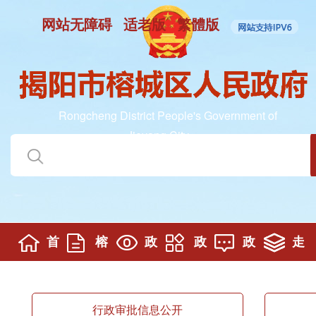
网站无障碍
适老版
繁體版
Rongcheng District People's Government of
Jieyang City
首
榕
政
政
政
走
页
城要闻
务公开
务服务
民互动
进榕城
行政审批信息公开