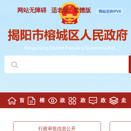
网站无障碍
适老版
繁體版
Rongcheng District People's Government of
Jieyang City
首
榕
政
政
政
走
页
城要闻
务公开
务服务
民互动
进榕城
行政审批信息公开