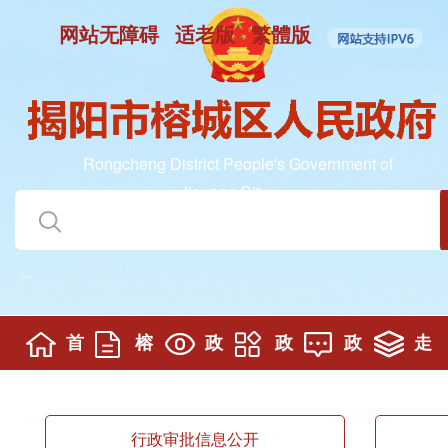
网站无障碍
适老版
繁體版
Rongcheng District People's Government of
Jieyang City
首
榕
政
政
政
走
页
城要闻
务公开
务服务
民互动
进榕城
行政审批信息公开