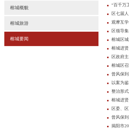
“百千万
榕城概貌
区七届人
观摩互学
榕城旅游
区领导集
榕城要闻
榕城区城
榕城进贤
区政府主
榕城区召
曾风保到
以案为鉴
整治形式
榕城进贤
区委、区
曾风保到
揭阳市2