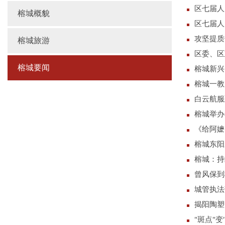
区七届人
榕城概貌
区七届人
攻坚提质
榕城旅游
区委、区
榕城要闻
榕城新兴
榕城一教
白云航服
榕城举办
《给阿嬷
榕城东阳
榕城：持
曾风保到
城管执法
揭阳陶塑
"斑点"变